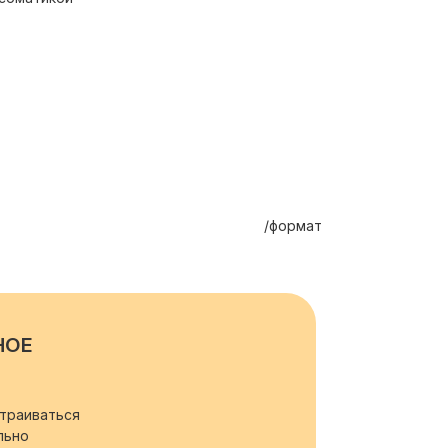
/формат
НОЕ
траиваться
льно