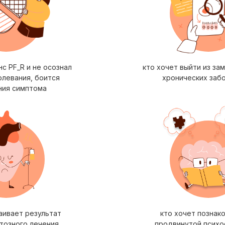
с PF_R и не осознал
кто хочет выйти из за
олевания, боится
хронических заб
ния симптома
аивает результат
кто хочет познак
тозного лечения
продвинутой психо