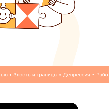
• Злость и границы • Депрессия
Работа с 