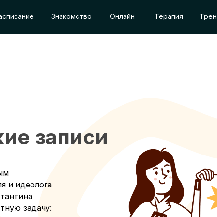
асписание
Знакомство
Онлайн
Терапия
Трен
ие записи
ым
я и идеолога
стантина
тную задачу: