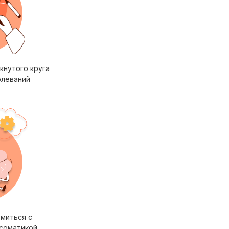
мкнутого круга
олеваний
омиться с
соматикой