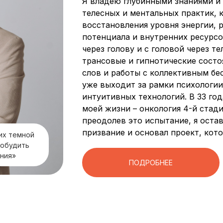
Я владею глубинными знаниями и 
телесных и ментальных практик, 
восстановления уровня энергии, 
потенциала и внутренних ресурсо
через голову и с головой через т
трансовые и гипнотические состо
слов и работы с коллективным бе
уже выходит за рамки психологии
интуитивных технологий. В 33 го
моей жизни – онкология 4-й стад
преодолев это испытание, я оста
призвание и основал проект, ко
их темной
робудить
ения»
ПОДРОБНЕЕ