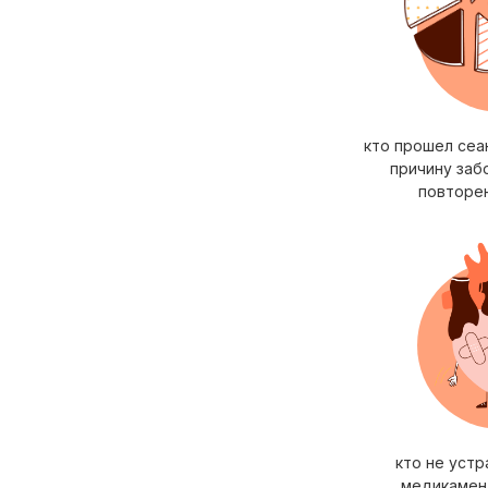
кто прошел сеан
причину заб
повторе
кто не устр
медикамен