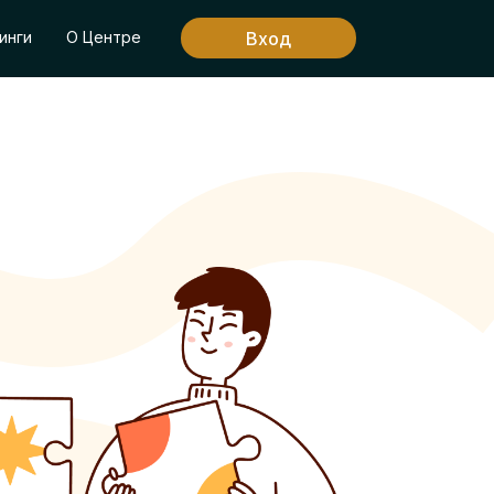
Вход
инги
О Центре