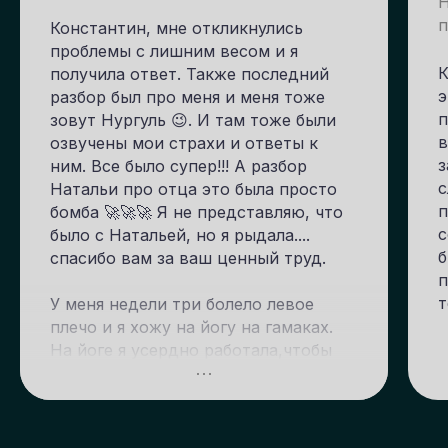
Н
п
Константин, мне откликнулись
проблемы с лишним весом и я
К
получила ответ. Также последний
э
разбор был про меня и меня тоже
п
зовут Нургуль 😉. И там тоже были
в
озвучены мои страхи и ответы к
з
ним. Все было супер!!! А разбор
с
Натальи про отца это была просто
п
бомба 🚀🚀🚀 Я не представляю, что
с
было с Натальей, но я рыдала....
б
спасибо вам за ваш ценный труд.
п
т
У меня недели три болело левое
плечо и я хожу на йогу на гамаках.
На йоге я усердно работала,чтобы
эта боль исчезла, но боль
увеличивалась. Я не могла руку
поднять и сегодня утром, я была в
шоке, что мое плечо вообще не даёт