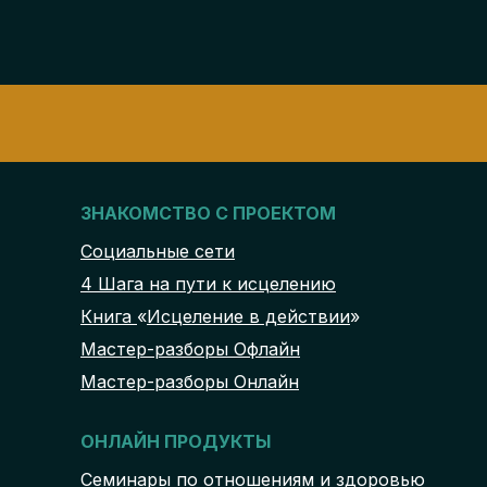
о себе знать. Сегодня проверяю
поднимаю руку и так и этак, но боль
исчезла. 😳 Вот так Константин.
Спасибо большое за новые знания.
ЗНАКОМСТВО С ПРОЕКТОМ
Социальные сети
4 Шага на пути к исцелению
Книга
«
Исцеление в действии
»
Мастер-разборы Офлайн
Мастер-разборы Онлайн
ОНЛАЙН ПРОДУКТЫ
Семинары по отношениям и здоровью