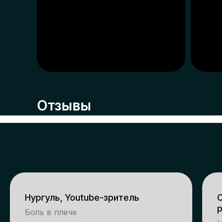
Отзывы
Нургуль, Youtube-зритель
С
Боль в плече