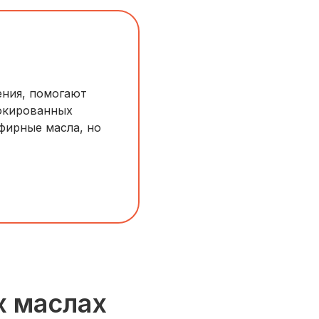
ения, помогают
локированных
фирные масла, но
х маслах