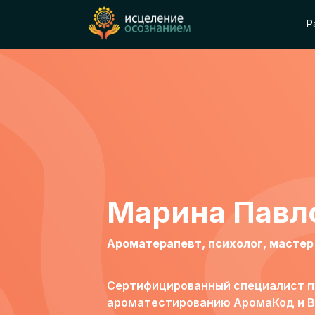
Р
Марина Павл
Ароматерапевт, психолог, масте
Сертифицированный специалист п
ароматестированию АромаКод и B