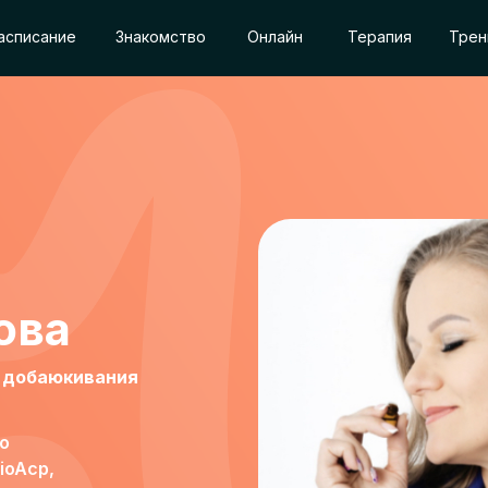
асписание
Знакомство
Онлайн
Терапия
Трен
ова
р добаюкивания
о
ioAcp,