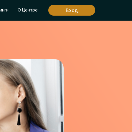
Вход
инги
О Центре