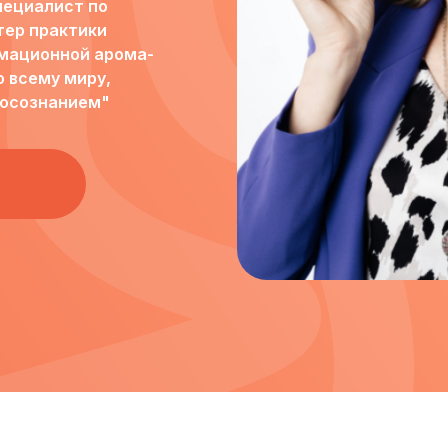
пециалист по
тер практики
мационной арома-
о всему миру,
 осознанием"