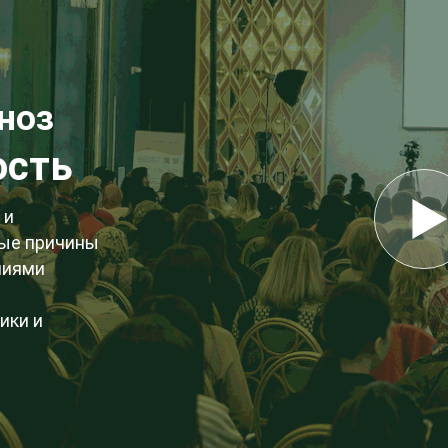
ноз
ость
 и
ные причины
ниями
ики и