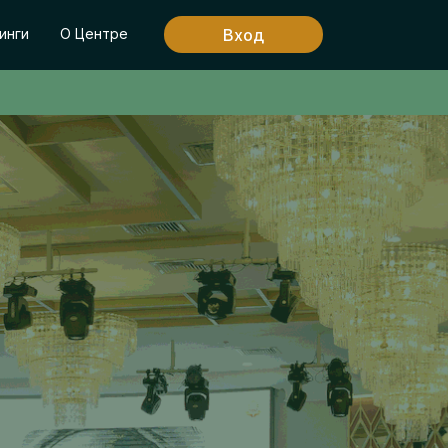
Вход
инги
О Центре