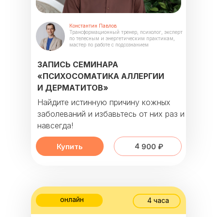
Константин Павлов
Трансформационный тренер, психолог, эксперт
по телесным и энергетическим практикам,
мастер по работе с подсознанием
ЗАПИСЬ СЕМИНАРА
«ПСИХОСОМАТИКА АЛЛЕРГИИ
И ДЕРМАТИТОВ»
Найдите истинную причину кожных
заболеваний и избавьтесь от них раз и
навсегда!
4 900 ₽
Купить
онлайн
4 часа