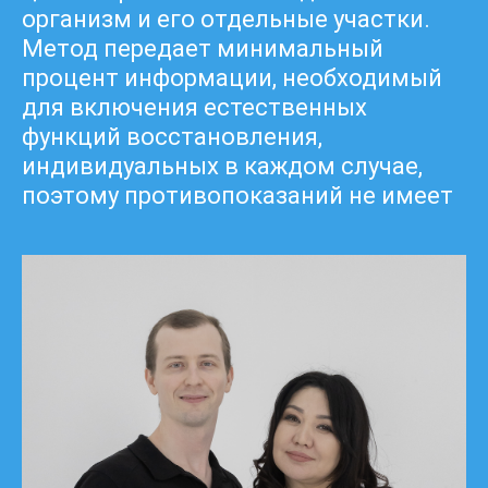
организм и его отдельные участки.
Метод передает минимальный
процент информации, необходимый
для включения естественных
функций восстановления,
индивидуальных в каждом случае,
поэтому противопоказаний не имеет
БИШКЕК, 14-16 ИЮНЯ
40 000 сом
Проводит Раушан Акназарова