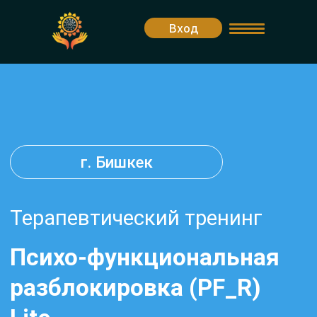
Вход
г. Бишкек
Терапевтический тренинг
Психо-функциональная
разблокировка (PF_R)
Lite
УЧАСТВУЮ
Комплексная терапия и ознакомление
с методикой #PF_R (не дает права на