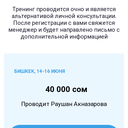
сексолог, нлп-мастер, кпп-терапевт
Тренинг проводится очно и является
семейный психолог
эксперт по похудению с личной историей
альтернативой личной консультации.
специалист по психосоматике
После регистрации с вами свяжется
преподаватель психологии
менеджер и будет направлено письмо с
ведущая трансформационных игр
дополнительной информацией
автор и ведущая тренингов по работе с
телом, его красоте и оздоровлению
провела 1000+ консультаций
представитель Европейской Лиги
Гипнотерапевтов и Психологов по Средней
Азии