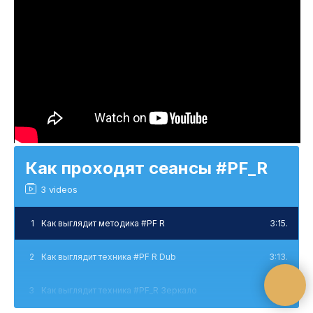
Как проходят сеансы #PF_R
3 videos
1
Как выглядит методика #PF R
3:15.
2
Как выглядит техника #PF R Dub
3:13.
3
Как выглядит техника #PF_R Зеркало
1:13.