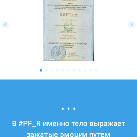
В #PF_R именно тело выражает
зажатые эмоции путем