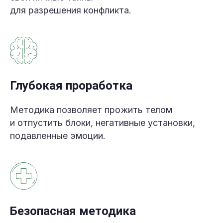
для разрешения конфликта.
Глубокая проработка
Методика позволяет прожить телом
БИШКЕК, 14-16 ИЮНЯ
и отпустить блоки, негативные установки,
подавленные эмоции.
40 000 сом
Проводит Раушан Акназарова
ЗАРЕГИСТРИРОВАТЬСЯ
Безопасная методика