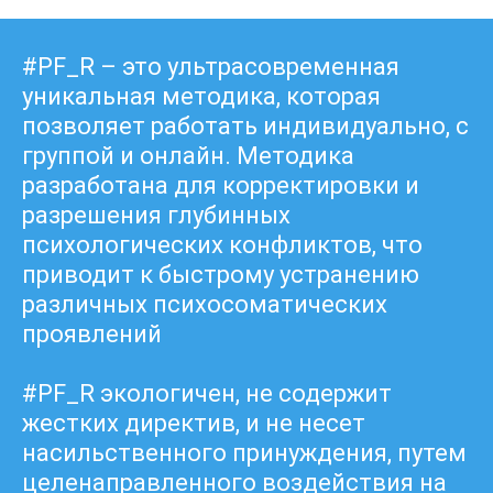
конференц-зале по адресу:
отель Плаза, ул. Тоголок Молдо
#PF_R – это ультрасовременная
52
уникальная методика, которая
Стоимость
позволяет работать индивидуально, с
участия:
группой и онлайн. Методика
разработана для корректировки и
40 000 сом. Действует система
разрешения глубинных
скидок, возможна рассрочка
психологических конфликтов, что
приводит к быстрому устранению
Даты
проведения:
различных психосоматических
проявлений
14-16 июня с 9:00 до 18:00.
#PF_R экологичен, не содержит
жестких директив, и не несет
насильственного принуждения, путем
целенаправленного воздействия на